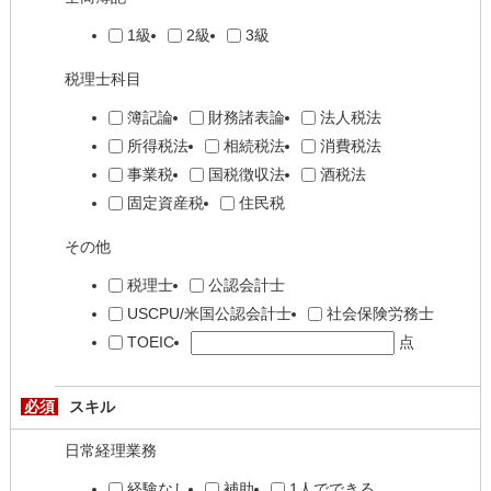
1級
2級
3級
税理士科目
簿記論
財務諸表論
法人税法
所得税法
相続税法
消費税法
事業税
国税徴収法
酒税法
固定資産税
住民税
その他
税理士
公認会計士
USCPU/米国公認会計士
社会保険労務士
TOEIC
点
必須
スキル
日常経理業務
経験なし
補助
1人でできる