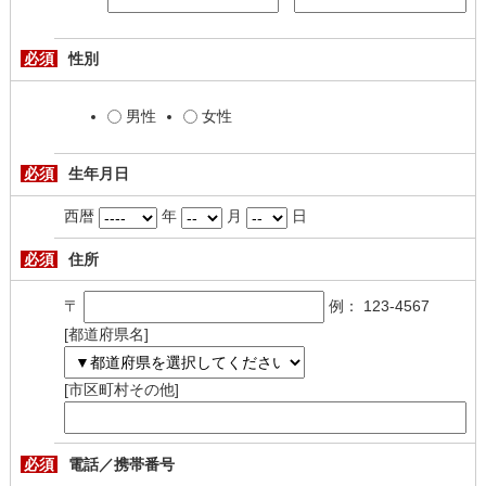
必須
性別
男性
女性
必須
生年月日
西暦
年
月
日
必須
住所
〒
例： 123-4567
[都道府県名]
[市区町村その他]
必須
電話／携帯番号