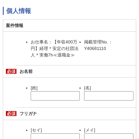
個人情報
案件情報
お仕事名：【年収400万
掲載管理No.：
円】経理＊安定の社団法
Y40681110
人＊実働7h≪退職金≫
必須
お名前
[姓]
[名]
必須
フリガナ
[セイ]
[メイ]