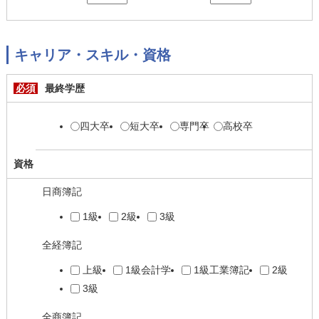
キャリア・スキル・資格
必須
最終学歴
四大卒
短大卒
専門卒
高校卒
資格
日商簿記
1級
2級
3級
全経簿記
上級
1級会計学
1級工業簿記
2級
3級
全商簿記