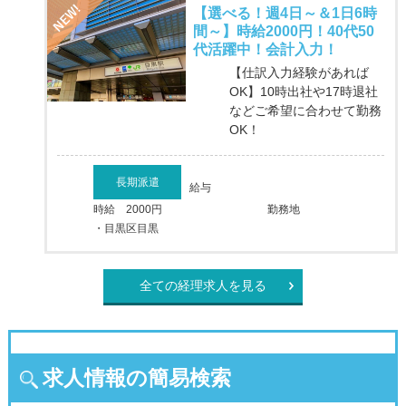
【選べる！週4日～＆1日6時
間～】時給2000円！40代50
代活躍中！会計入力！
【仕訳入力経験があれば
OK】10時出社や17時退社
などご希望に合わせて勤務
OK！
長期派遣
給与
時給 2000円
勤務地
・目黒区目黒
全ての経理求人を見る
求人情報の簡易検索