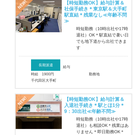
【時短勤務OK】給与計算＆
社保手続き＊東京駅＆大手町
駅直結＊残業なし≪年齢不問
≫
時短勤務（10時出社や17時
退社）OK＊駅直結で暑い日
でも地下道から出社できま
す
長期派遣
給与
時給 1900円
勤務地
千代田区大手町
【時短勤務OK】給与計算＆
入退社手続き＊駅とほ1分＊
9：30出社≪年齢不問≫
時短勤務（10時出社や17時
退社）も相談OK＊残業はあ
りません＊即日勤務OK＊