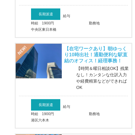
長期派遣
給与
時給 1900円
勤務地
中央区東日本橋
【在宅ワークあり】朝ゆっく
り10時出社！通勤便利な駅直
結のオフィス！経理事務！
【時間＆曜日相談OK】残業
なし！カンタンな仕訳入力
や経費精算などができれば
OK
長期派遣
給与
時給 1900円
勤務地
港区六本木