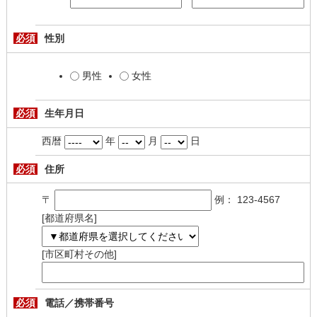
必須
性別
男性
女性
必須
生年月日
西暦
年
月
日
必須
住所
〒
例： 123-4567
[都道府県名]
[市区町村その他]
必須
電話／携帯番号