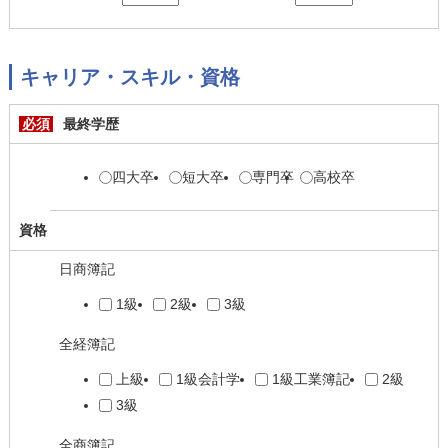
キャリア・スキル・資格
必須
最終学歴
四大卒
短大卒
専門卒
高校卒
資格
日商簿記
1級
2級
3級
全経簿記
上級
1級会計学
1級工業簿記
2級
3級
全商簿記