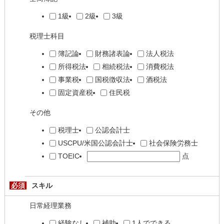
1級
2級
3級
税理士科目
簿記論
財務諸表論
法人税法
所得税法
相続税法
消費税法
事業税
国税徴収法
酒税法
固定資産税
住民税
その他
税理士
公認会計士
USCPU/米国公認会計士
社会保険労務士
TOEIC
点
必須
スキル
日常経理業務
経験なし
補助
1人でできる