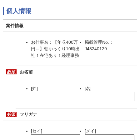
個人情報
案件情報
お仕事名：【年収400万
掲載管理No.：
円～】朝ゆっくり10時出
J43240129
社！在宅あり！経理事務
必須
お名前
[姓]
[名]
必須
フリガナ
[セイ]
[メイ]