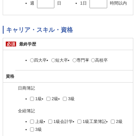
週
日
1日
時間以内
キャリア・スキル・資格
必須
最終学歴
四大卒
短大卒
専門卒
高校卒
資格
日商簿記
1級
2級
3級
全経簿記
上級
1級会計学
1級工業簿記
2級
3級