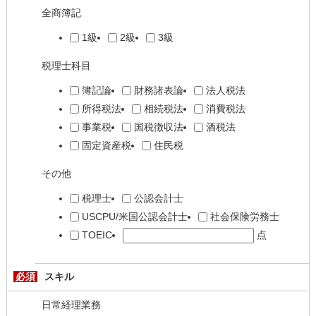
全商簿記
1級
2級
3級
税理士科目
簿記論
財務諸表論
法人税法
所得税法
相続税法
消費税法
事業税
国税徴収法
酒税法
固定資産税
住民税
その他
税理士
公認会計士
USCPU/米国公認会計士
社会保険労務士
TOEIC
点
必須
スキル
日常経理業務