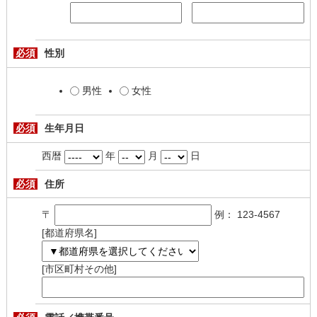
必須
性別
男性
女性
必須
生年月日
西暦
年
月
日
必須
住所
〒
例： 123-4567
[都道府県名]
[市区町村その他]