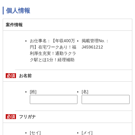
個人情報
案件情報
お仕事名：【年収400万
掲載管理No.：
円】在宅ワークあり！福
J45961212
利厚生充実！通勤ラクラ
ク駅とほ1分！経理補助
必須
お名前
[姓]
[名]
必須
フリガナ
[セイ]
[メイ]