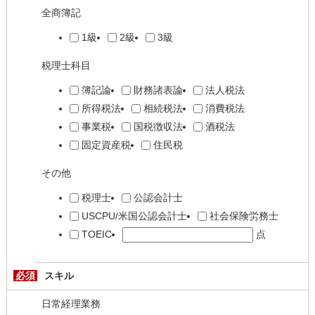
全商簿記
1級
2級
3級
税理士科目
簿記論
財務諸表論
法人税法
所得税法
相続税法
消費税法
事業税
国税徴収法
酒税法
固定資産税
住民税
その他
税理士
公認会計士
USCPU/米国公認会計士
社会保険労務士
TOEIC
点
必須
スキル
日常経理業務