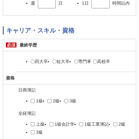
週
日
1日
時間以内
キャリア・スキル・資格
必須
最終学歴
四大卒
短大卒
専門卒
高校卒
資格
日商簿記
1級
2級
3級
全経簿記
上級
1級会計学
1級工業簿記
2級
3級