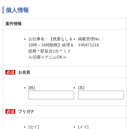
個人情報
案件情報
お仕事名：【残業なし＆
掲載管理No.：
10時～16時勤務】経理＆
Y45971216
総務＊駅徒歩1分＊ミド
ル活躍≪デニムOK≫
必須
お名前
[姓]
[名]
必須
フリガナ
[セイ]
[メイ]