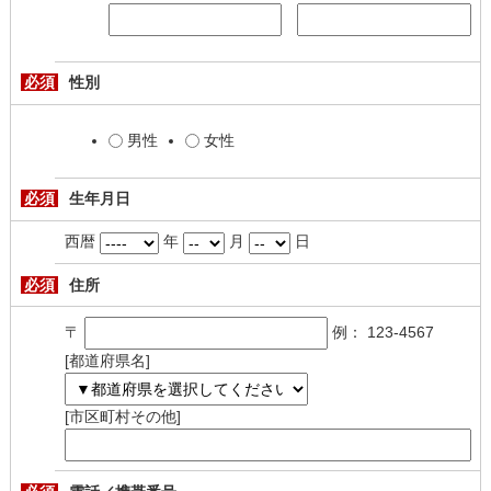
必須
性別
男性
女性
必須
生年月日
西暦
年
月
日
必須
住所
〒
例： 123-4567
[都道府県名]
[市区町村その他]