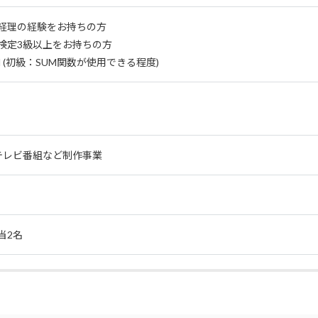
経理の経験をお持ちの方
検定3級以上をお持ちの方
el (初級：SUM関数が使用できる程度)
テレビ番組など制作事業
当2名