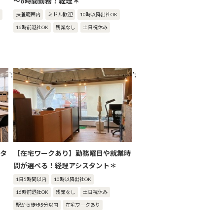
～8時間勤務！経理＊
扶養範囲内
ミドル歓迎
10時以降出社OK
16時前退社OK
残業なし
土日祝休み
';
';
タ
【在宅ワークあり】勤務曜日や就業時
間が選べる！経理アシスタント＊
1日5時間以内
10時以降出社OK
16時前退社OK
残業なし
土日祝休み
駅から徒歩5分以内
在宅ワークあり