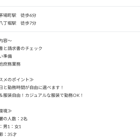
茅場町駅 徒歩6分
八丁堀駅 徒歩7分
内容～
書と請求書のチェック
い準備
他庶務業務
スメのポイント≫
日と勤務時間が自由に選べます！
＆服装自由！カジュアルな服装で勤務OK！
環境≫
署の人数：2名
：男1：女1
齢：35才