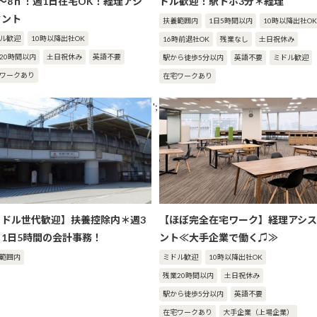
～8ｈ！週1日在宅OK！経理アシ
ドル歓迎！駅トホ3分＊経理
タント
扶養範囲内
1日5時間以内
10時以降出社OK
ル歓迎
10時以降出社OK
16時前退社OK
残業なし
土日祝休み
20時間以内
土日祝休み
英語不要
駅から徒歩5分以内
英語不要
ミドル歓迎
ワークあり
在宅ワークあり
';
ミドル世代歓迎】扶養控除内＊週3
【ほぼ完全在宅ワーク】経理アシス
・1日5時間の会計事務！
ント≪大手企業で働く♫≫
範囲内
ミドル歓迎
10時以降出社OK
残業20時間以内
土日祝休み
駅から徒歩5分以内
英語不要
在宅ワークあり
大手企業（上場企業）