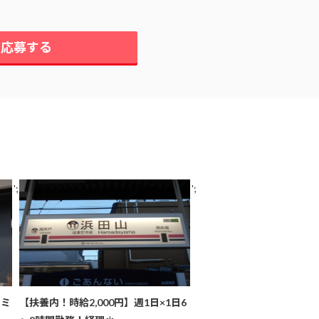
に応募する
';
';
＊ミ
【扶養内！時給2,000円】週1日×1日6