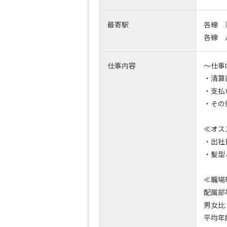
最寄駅
各線 
各線 
仕事内容
～仕事
・清算
・支払
・その
≪オス
・出社
・髪型
≪職場
配属部
男女比
平均年