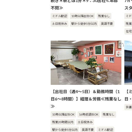
続き＊駅とほ1分＊9：30出社≪年齢
7ｈ
不問≫
ス
ミドル歓迎
10時以降出社OK
残業なし
ミド
土日祝休み
駅から徒歩5分以内
英語不要
残業
在宅
';
【出社日（週4～5日）＆勤務時間（1
【
日6～8時間）】経理＆労務≪残業なし
日
≫
扶養
10時以降出社OK
16時前退社OK
残業なし
残業20時間以内
土日祝休み
駅から徒歩5分以内
英語不要
ミドル歓迎