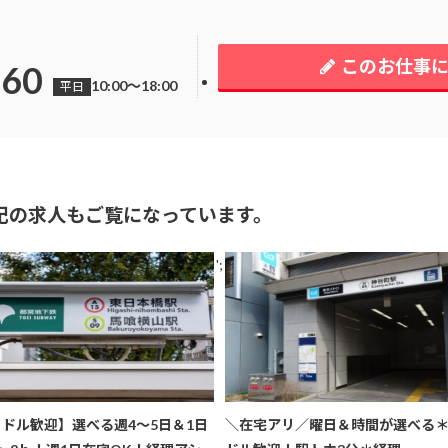
このお仕事
260
10:00～18:00
平日
記の求人もご覧になっています。
';
ミドル歓迎】選べる週4～5日＆1日
＼在宅アリ／曜日＆時間が選べる