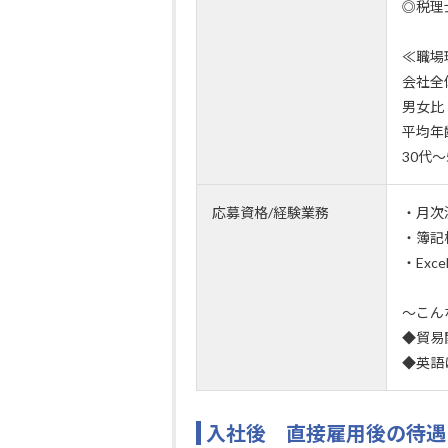
◎税理
≪職場
会社全
男女比
平均年
30代
応募資格/経験業務
・月次
・簿記
・Exc
～こん
◆貿易
◆英語
入社後 直接雇用後の待遇