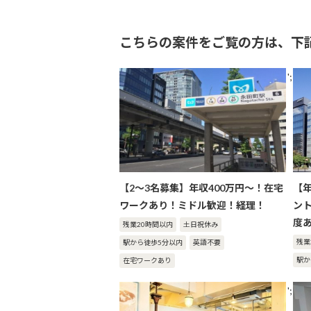
こちらの案件をご覧の方は、下
';
【2～3名募集】年収400万円～！在宅
【
ワークあり！ミドル歓迎！経理！
ント
度
残業20時間以内
土日祝休み
残業
駅から徒歩5分以内
英語不要
駅か
在宅ワークあり
';