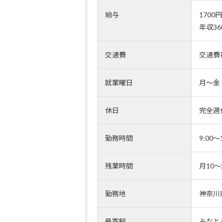
給与
1700
年収3
交通費
交通費
就業曜日
月～金
休日
完全週
勤務時間
9:00
残業時間
月10
勤務地
神奈川
最寄駅
みなと