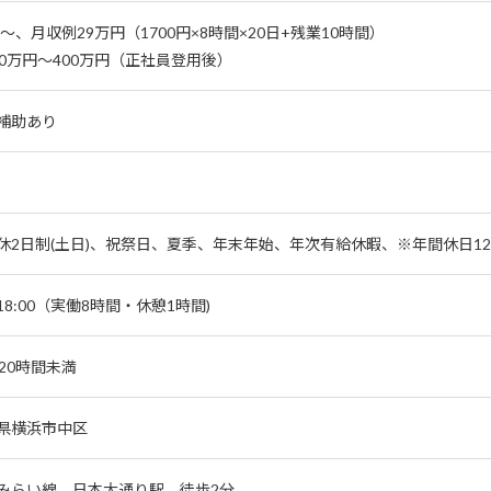
円～、月収例29万円（1700円×8時間×20日+残業10時間）
60万円～400万円（正社員登用後）
補助あり
休2日制(土日)、祝祭日、夏季、年末年始、年次有給休暇、※年間休日12
～18:00（実働8時間・休憩1時間)
～20時間未満
県横浜市中区
みらい線 日本大通り駅 徒歩2分