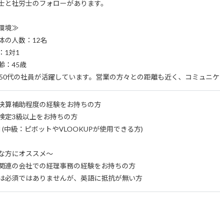
士と社労士のフォローがあります。
環境≫
体の人数：12名
：1対1
齢：45歳
～50代の社員が活躍しています。営業の方々との距離も近く、コミュニ
決算補助程度の経験をお持ちの方
検定3級以上をお持ちの方
el (中級：ピボットやVLOOKUPが使用できる方)
な方にオススメ～
関連の会社での経理事務の経験をお持ちの方
は必須ではありませんが、英語に抵抗が無い方