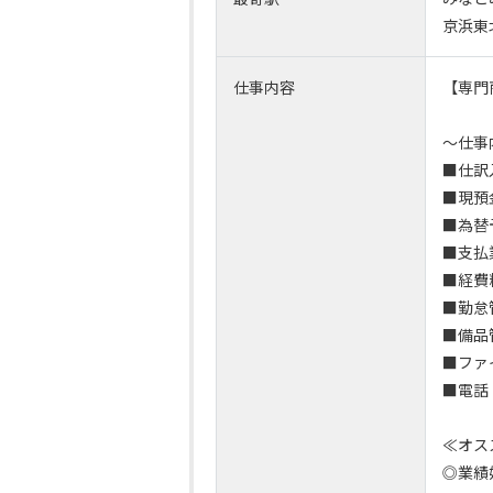
京浜
仕事内容
【専門
～仕事
■仕訳
■現預
■為替
■支払
■経費
■勤怠
■備品
■ファ
■電話
≪オス
◎業績