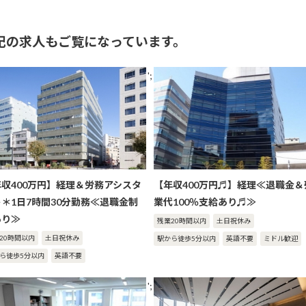
記の求人もご覧になっています。
';
年収400万円】経理＆労務アシスタ
【年収400万円♬】経理≪退職金＆
＊1日7時間30分勤務≪退職金制
業代100％支給あり♬≫
あり≫
残業20時間以内
土日祝休み
20時間以内
土日祝休み
駅から徒歩5分以内
英語不要
ミドル歓迎
ら徒歩5分以内
英語不要
';