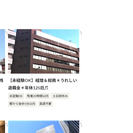
';
';
残
【未経験OK】経理＆総務＊うれしい
退職金＊年休125日♬
未経験OK
残業20時間以内
土日祝休み
駅から徒歩5分以内
英語不要
';
';