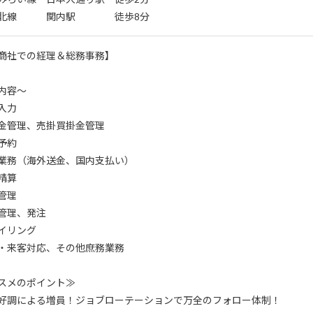
東北線 関内駅 徒歩8分
商社での経理＆総務事務】
内容～
入力
金管理、売掛買掛金管理
予約
業務（海外送金、国内支払い）
精算
管理
管理、発注
イリング
・来客対応、その他庶務業務
スメのポイント≫
好調による増員！ジョブローテーションで万全のフォロー体制！