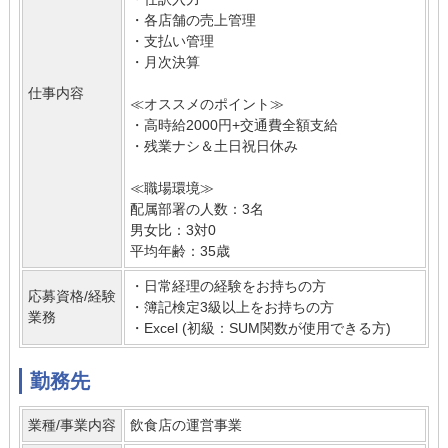
・各店舗の売上管理
・支払い管理
・月次決算
仕事内容
≪オススメのポイント≫
・高時給2000円+交通費全額支給
・残業ナシ＆土日祝日休み
≪職場環境≫
配属部署の人数：3名
男女比：3対0
平均年齢：35歳
・日常経理の経験をお持ちの方
応募資格/経験
・簿記検定3級以上をお持ちの方
業務
・Excel (初級：SUM関数が使用できる方)
勤務先
業種/事業内容
飲食店の運営事業