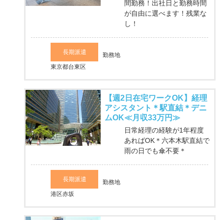
間勤務！出社日と勤務時間
が自由に選べます！残業な
し！
長期派遣
勤務地
東京都台東区
【週2日在宅ワークOK】経理
アシスタント＊駅直結＊デニ
ムOK≪月収33万円≫
日常経理の経験が1年程度
あればOK＊六本木駅直結で
雨の日でも傘不要＊
長期派遣
勤務地
港区赤坂