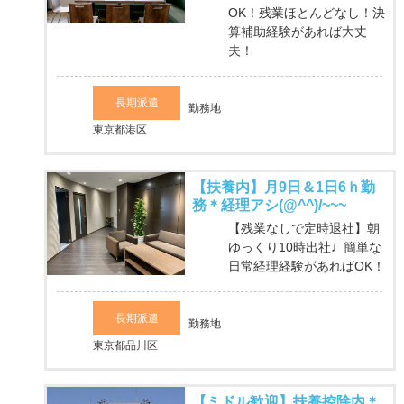
OK！残業ほとんどなし！決
算補助経験があれば大丈
夫！
長期派遣
勤務地
東京都港区
【扶養内】月9日＆1日6ｈ勤
務＊経理アシ(@^^)/~~~
【残業なしで定時退社】朝
ゆっくり10時出社♩簡単な
日常経理経験があればOK！
長期派遣
勤務地
東京都品川区
【ミドル歓迎】扶養控除内＊