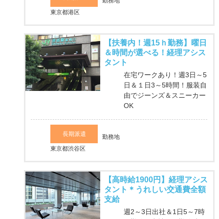
勤務地
東京都港区
【扶養内！週15ｈ勤務】曜日
＆時間が選べる！経理アシス
タント
在宅ワークあり！週3日～5
日＆１日3～5時間！服装自
由でジーンズ＆スニーカー
OK
長期派遣
勤務地
東京都渋谷区
【高時給1900円】経理アシス
タント＊うれしい交通費全額
支給
週2～3日出社＆1日5～7時