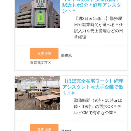
駅近トホ3分＊経理アシスタ
ント＊
【週2日＆1日5ｈ】勤務曜
日や就業時間が選べる＊仕
訳入力や売上管理などの日
常経理
長期派遣
勤務地
東京都文京区
【ほぼ完全在宅ワーク】経理
アシスタント≪大手企業で働
く♫≫
勤務時間（9時～18時or10
時～19時）の選択OK＊テ
レビCMで有名な企業＊
長期派遣