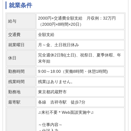
就業条件
2000円+交通費全額支給 月収例：32万円
給与
（2000円×8時間×20日）
交通費
全額支給
就業曜日
月～金、土日祝日休み
完全週休2日制(土日)、祝祭日、夏季休暇、年
休日
末年始
勤務時間
9:00～18:00（実働8時間・休憩1時間)
残業時間
残業はありません。
勤務地
東京都武蔵野市
最寄駅
各線 吉祥寺駅 徒歩7分
♫来社不要＊Web面談実施中♫
～仕事内容～
・仕訳入力