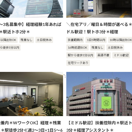
2～3名募集中】経理経験1年あれば
＼在宅アリ／曜日＆時間が選べる
K＊駅近トホ2分＊
ドル歓迎！駅トホ3分＊経理
時以降出社OK
残業なし
土日祝休み
扶養範囲内
1日5時間以内
10時以降出社OK
ら徒歩5分以内
16時前退社OK
残業なし
土日祝休み
駅から徒歩5分以内
英語不要
ミドル歓迎
在宅ワークあり
';
扶養内＊WワークOK】経理＊残業
【ミドル歓迎】扶養控除内＊駅近
＊駅徒歩2分≪週2～3日×1日5～6
3分＊経理アシスタント＊