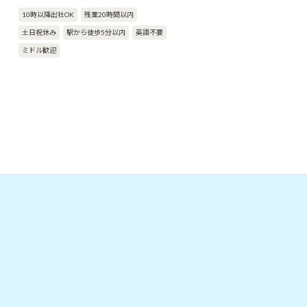
10時以降出社OK
残業20時間以内
土日祝休み
駅から徒歩5分以内
英語不要
ミドル歓迎