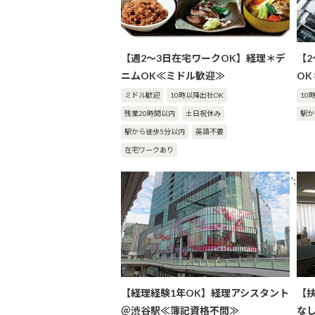
【週2～3日在宅ワークOK】経理＊デ
【
ニムOK≪ミドル歓迎≫
O
ミドル歓迎
10時以降出社OK
10
残業20時間以内
土日祝休み
駅か
駅から徒歩5分以内
英語不要
在宅ワークあり
';
【経理経験1年OK】経理アシスタント
【
＠渋谷駅≪簿記資格不問≫
なし