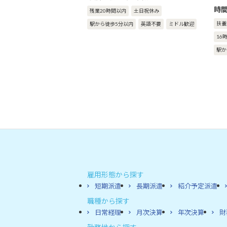
時
残業20時間以内
土日祝休み
扶養
駅から徒歩5分以内
英語不要
ミドル歓迎
16
駅か
雇用形態から探す
短期派遣
長期派遣
紹介予定派遣
職種から探す
日常経理
月次決算
年次決算
財