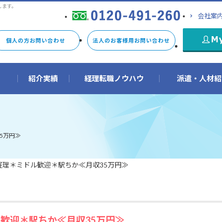
します。
会社案
個人の方お問い合わせ
法人のお客様用お問い合わせ
由
紹介実績
経理転職ノウハウ
派遣・人材紹
5万円≫
】経理＊ミドル歓迎＊駅ちか≪月収35万円≫
ル歓迎＊駅ちか≪月収35万円≫