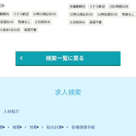
間≫
扶養範囲内
ミドル歓迎
1日5時間以内
範囲内
ミドル歓迎
10時以降出社OK
10時以降出社OK
16時前退社OK
残業なし
時前退社OK
残業なし
土日祝休み
土日祝休み
英語不要
ら徒歩5分以内
英語不要
検索一覧に戻る
求人検索
人材紹介
務
税務
労務
給与計算
各種保険手続