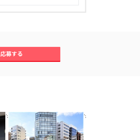
に応募する
';
';