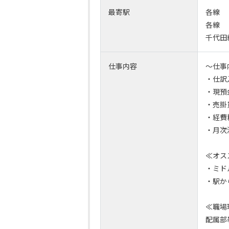
最寄駅
各線
各線
千代田
仕事内容
～仕事
・仕訳
・現預
・売掛
・経費
・月次
≪オス
・ミド
・駅か
≪職場
配属部