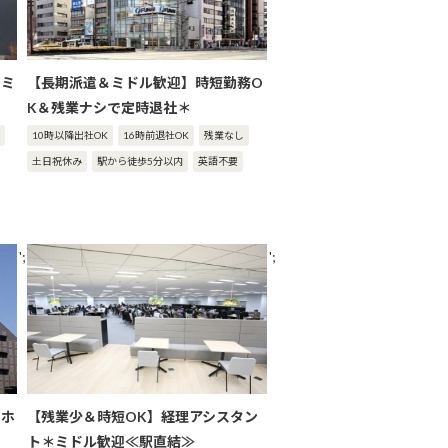
＊ミ
【長期派遣＆ミドル歓迎】時短勤務O
K＆残業ナシで定時退社＊
10時以降出社OK
16時前退社OK
残業なし
土日祝休み
駅から徒歩5分以内
英語不要
';
';
トホ
【残業少＆時短OK】経理アシスタン
ト＊ミドル歓迎≪駅直結≫