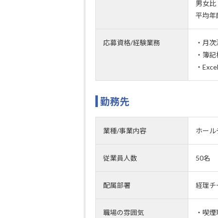
男女比
平均年
応募資格/経験業務
・月次
・簿記
・Exc
勤務先
業種/事業内容
ホール
従業員人数
50名
配属部署
経理チ
職場の雰囲気
・喫煙