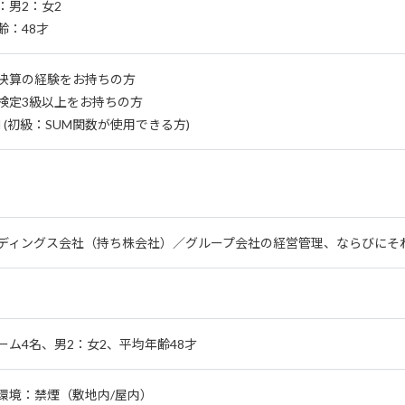
：男2：女2
齢：48才
決算の経験をお持ちの方
検定3級以上をお持ちの方
el (初級：SUM関数が使用できる方)
ディングス会社（持ち株会社）／グループ会社の経営管理、ならびにそ
ーム4名、男2：女2、平均年齢48才
環境：禁煙（敷地内/屋内）