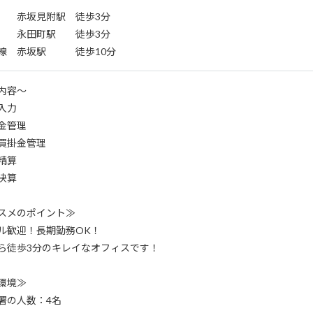
 赤坂見附駅 徒歩3分
 永田町駅 徒歩3分
線 赤坂駅 徒歩10分
内容～
入力
金管理
買掛金管理
精算
決算
スメのポイント≫
ル歓迎！長期勤務OK！
ら徒歩3分のキレイなオフィスです！
環境≫
署の人数：4名