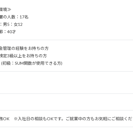
環境≫
署の人数：17名
：男5：女12
齢：40才
金管理の経験をお持ちの方
検定3級以上をお持ちの方
el (初級：SUM関数が使用できる方)
務OK ※入社日の相談もOKです。ご就業中の方もお気軽にご相談くだ