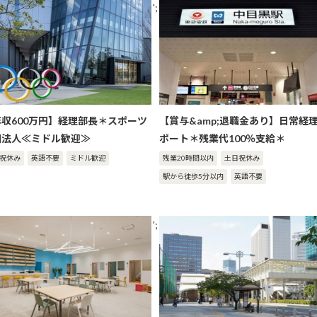
';
年収600万円】経理部長＊スポーツ
【賞与&amp;退職金あり】日常経
団法人≪ミドル歓迎≫
ポート＊残業代100％支給＊
祝休み
英語不要
ミドル歓迎
残業20時間以内
土日祝休み
駅から徒歩5分以内
英語不要
';