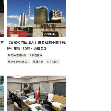
';
';
理サ
【安定の財団法人】業界経験不問＊経
理≪年収450万・退職金≫
残業20時間以内
土日祝休み
駅から徒歩5分以内
英語不要
ミドル歓迎
';
';