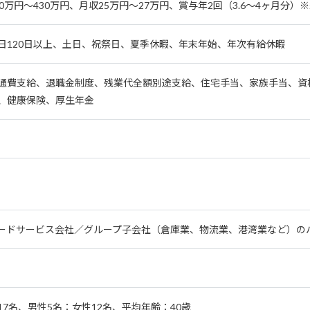
80万円～430万円、月収25万円～27万円、賞与年2回（3.6～4ヶ月分
日120日以上、土日、祝祭日、夏季休暇、年末年始、年次有給休暇
通費支給、退職金制度、残業代全額別途支給、住宅手当、家族手当、資
、健康保険、厚生年金
ードサービス会社／グループ子会社（倉庫業、物流業、港湾業など）の
17名、男性5名：女性12名、平均年齢：40歳