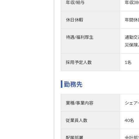
年収/給与
年収3
休日休暇
年間休
待遇/福利厚生
通勤交
災保険
採用予定人数
1名
勤務先
業種/事業内容
シェア
従業員人数
40名
配属部署
会計部