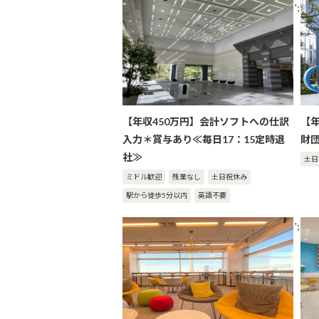
';
【年収450万円】会計ソフトへの仕訳
【
入力＊賞与あり≪毎日17：15定時退
財
社≫
土日
ミドル歓迎
残業なし
土日祝休み
駅から徒歩5分以内
英語不要
';