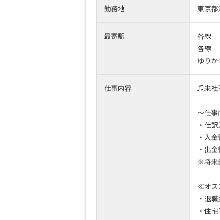
勤務地
東京都
最寄駅
各線
各線
ゆりか
仕事内容
♫来社
～仕事
・仕訳
・入金
・出金
※将来
≪オス
・退職
・住宅