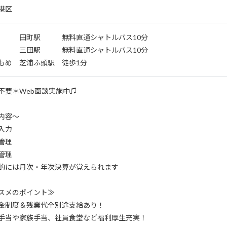
港区
 田町駅 無料直通シャトルバス10分
 三田駅 無料直通シャトルバス10分
もめ 芝浦ふ頭駅 徒歩1分
不要＊Web面談実施中♫
内容～
入力
管理
管理
的には月次・年次決算が覚えられます
スメのポイント≫
金制度＆残業代全別途支給あり！
手当や家族手当、社員食堂など福利厚生充実！