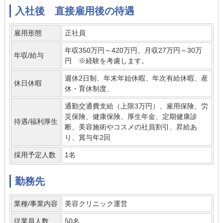
入社後 直接雇用後の待遇
雇用形態
正社員
年収350万円～420万円、月収27万円～30万
年収/給与
円 ※経験を考慮します。
週休2日制、年末年始休暇、年次有給休暇、産
休日休暇
休・育休制度、
通勤交通費支給（上限3万円）、雇用保険、労
災保険、健康保険、厚生年金、定期健康診
待遇/福利厚生
断、美容施術やコスメの社員割引、昇給あ
り、賞与年2回
採用予定人数
1名
勤務先
業種/事業内容
美容クリニック運営
従業員人数
50名