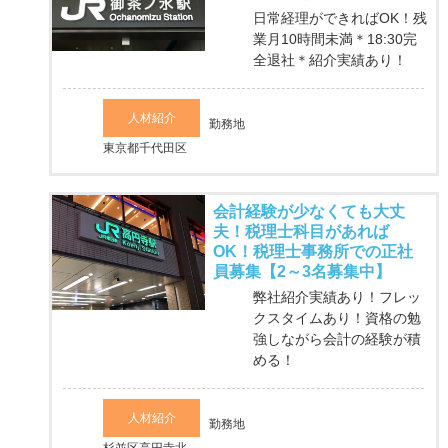
日常経理ができればOK！残
業月10時間未満＊18:30完
全退社＊紹介実績あり！
人材紹介
勤務地
東京都千代田区
会計経験が少なくても大丈
夫！税理士科目があれば
OK！税理士事務所での正社
員募集【2～3名募集中】
弊社紹介実績あり！フレッ
クスタイムあり！資格の勉
強しながら会計の経験が積
める！
人材紹介
勤務地
杉並区高円寺北