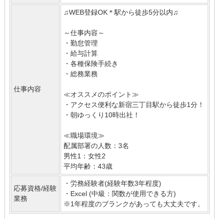
♫WEB登録OK＊駅から徒歩5分以内♫
～仕事内容～
・勤怠管理
・給与計算
・各種保険手続き
・総務業務
仕事内容
≪オススメのポイント≫
・アクセス便利な新宿三丁目駅から徒歩1分！
・朝ゆっくり10時出社！
≪職場環境≫
配属部署の人数：3名
男性1：女性2
平均年齢：43歳
・労務経験者(経験年数3年程度)
応募資格/経験
・Excel (中級：関数が使用できる方)
業務
※1年程度のブランクがあっても大丈夫です。