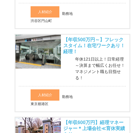
人材紹介
勤務地
渋谷区円山町
【年収500万円～】フレック
スタイム！在宅ワークあり！
経理！
年休121日以上！日常経理
～決算まで幅広くお任せ！
マネジメント職も目指せ
る！
人材紹介
勤務地
東京都港区
【年収600万円】経理マネー
ジャー＊上場会社≪育休実績