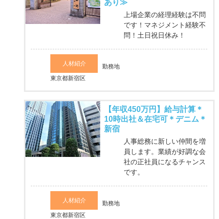
あり≫
上場企業の経理経験は不問
です！マネジメント経験不
問！土日祝日休み！
人材紹介
勤務地
東京都新宿区
【年収450万円】給与計算＊
10時出社＆在宅可＊デニム＊
新宿
人事総務に新しい仲間を増
員します。業績が好調な会
社の正社員になるチャンス
です。
人材紹介
勤務地
東京都新宿区