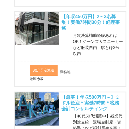
【年収450万円】2～3名募
集！実働7時間30分！経理事
務
月次決算補助経験あれば
OK！ジーンズ＆スニーカー
など服装自由！駅とほ3分
以内！
紹介予定派遣
勤務地
港区赤坂
【急募！年収500万円～】ミ
ドル歓迎＊実働7時間＊税務
会計コンサルティング
【40代50代活躍中】残業代
別途支給・退職金制度・資
格手当など福利厚生充実！