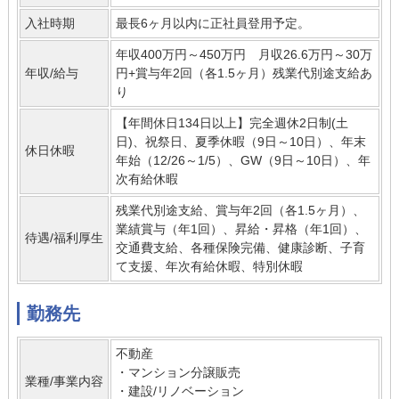
入社時期
最長6ヶ月以内に正社員登用予定。
年収400万円～450万円 月収26.6万円～30万
年収/給与
円+賞与年2回（各1.5ヶ月）残業代別途支給あ
り
【年間休日134日以上】完全週休2日制(土
日)、祝祭日、夏季休暇（9日～10日）、年末
休日休暇
年始（12/26～1/5）、GW（9日～10日）、年
次有給休暇
残業代別途支給、賞与年2回（各1.5ヶ月）、
業績賞与（年1回）、昇給・昇格（年1回）、
待遇/福利厚生
交通費支給、各種保険完備、健康診断、子育
て支援、年次有給休暇、特別休暇
勤務先
不動産
・マンション分譲販売
業種/事業内容
・建設/リノベーション