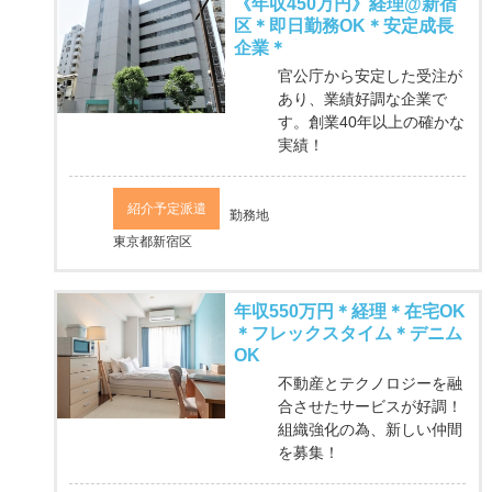
《年収450万円》経理@新宿
区＊即日勤務OK＊安定成長
企業＊
官公庁から安定した受注が
あり、業績好調な企業で
す。創業40年以上の確かな
実績！
紹介予定派遣
勤務地
東京都新宿区
年収550万円＊経理＊在宅OK
＊フレックスタイム＊デニム
OK
不動産とテクノロジーを融
合させたサービスが好調！
組織強化の為、新しい仲間
を募集！