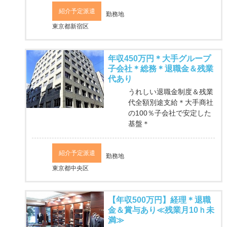
紹介予定派遣
勤務地
東京都新宿区
年収450万円＊大手グループ
子会社＊総務＊退職金＆残業
代あり
うれしい退職金制度＆残業
代全額別途支給＊大手商社
の100％子会社で安定した
基盤＊
紹介予定派遣
勤務地
東京都中央区
【年収500万円】経理＊退職
金＆賞与あり≪残業月10ｈ未
満≫