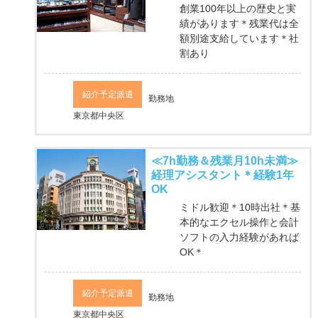
創業100年以上の歴史と実
績があります＊残業代は全
額別途支給しています＊社
割あり
紹介予定派遣
勤務地
東京都中央区
≪7h勤務＆残業月10h未満≫
経理アシスタント＊経験1年
OK
ミドル歓迎＊10時出社＊基
本的なエクセル操作と会計
ソフトの入力経験があれば
OK＊
紹介予定派遣
勤務地
東京都中央区