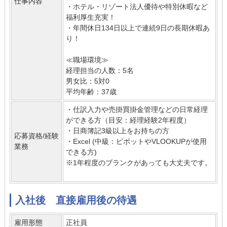
仕事内容
・ホテル・リゾート法人優待や特別休暇など
福利厚生充実！
・年間休日134日以上で連続9日の長期休暇あ
り！
≪職場環境≫
経理担当の人数：5名
男女比：5対0
平均年齢：37歳
・仕訳入力や売掛買掛金管理などの日常経理
ができる方（目安：経理経験2年程度）
・日商簿記3級以上をお持ちの方
応募資格/経験
・Excel (中級：ピボットやVLOOKUPが使用
業務
できる方)
※1年程度のブランクがあっても大丈夫です。
入社後 直接雇用後の待遇
雇用形態
正社員