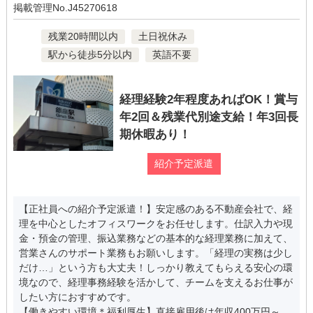
掲載管理No.J45270618
残業20時間以内
土日祝休み
駅から徒歩5分以内
英語不要
経理経験2年程度あればOK！賞与
年2回＆残業代別途支給！年3回長
期休暇あり！
紹介予定派遣
【正社員への紹介予定派遣！】安定感のある不動産会社で、経
理を中心としたオフィスワークをお任せします。仕訳入力や現
金・預金の管理、振込業務などの基本的な経理業務に加えて、
営業さんのサポート業務もお願いします。「経理の実務は少し
だけ…」という方も大丈夫！しっかり教えてもらえる安心の環
境なので、経理事務経験を活かして、チームを支えるお仕事が
したい方におすすめです。
【働きやすい環境＊福利厚生】直接雇用後は年収400万円～