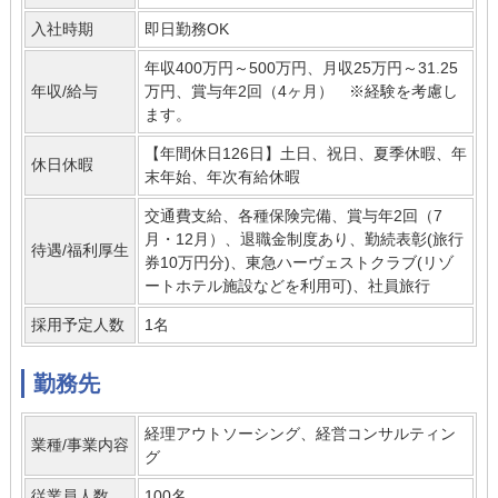
入社時期
即日勤務OK
年収400万円～500万円、月収25万円～31.25
年収/給与
万円、賞与年2回（4ヶ月） ※経験を考慮し
ます。
【年間休日126日】土日、祝日、夏季休暇、年
休日休暇
末年始、年次有給休暇
交通費支給、各種保険完備、賞与年2回（7
月・12月）、退職金制度あり、勤続表彰(旅行
待遇/福利厚生
券10万円分)、東急ハーヴェストクラブ(リゾ
ートホテル施設などを利用可)、社員旅行
採用予定人数
1名
勤務先
経理アウトソーシング、経営コンサルティン
業種/事業内容
グ
従業員人数
100名