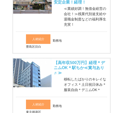
安定企業！経理！
≪業績好調！無借金経営の
会社！≫残業代別途支給や
退職金制度などの福利厚生
充実！
人材紹介
勤務地
豊島区目白
【高年収500万円】経理＊デ
ニムOK＊駅ちか≪賞与あり
♬≫
移転したばかりのキレイな
オフィス＊土日祝日休み＊
服装自由＊デニムOK＊
人材紹介
勤務地
東京都港区