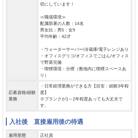
切にしています！
≪職場環境≫
配属部署の人数：14名
男女比：男5：女9
平均年齢：42才
・ウォーターサーバー/冷蔵庫/電子レンジあり
・オフィスグリコ/オフィスでごはん/オフィス
で野菜完備
・喫煙環境：分煙（敷地内に喫煙スペースあ
り）
・日常経理業務ができる方【目安：経験3年程
応募資格/経験
度】
業務
※ブランクが1～2年程度あっても大丈夫で
す。
入社後 直接雇用後の待遇
雇用形態
正社員