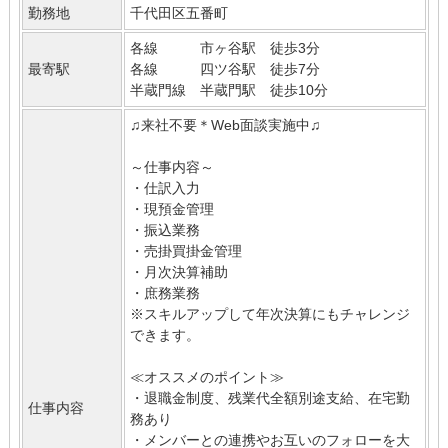
勤務地
千代田区五番町
各線 市ヶ谷駅 徒歩3分
最寄駅
各線 四ツ谷駅 徒歩7分
半蔵門線 半蔵門駅 徒歩10分
♫来社不要＊Web面談実施中♫
～仕事内容～
・仕訳入力
・現預金管理
・振込業務
・売掛買掛金管理
・月次決算補助
・庶務業務
※スキルアップして年次決算にもチャレンジ
できます。
≪オススメのポイント≫
・退職金制度、残業代全額別途支給、在宅勤
仕事内容
務あり
・メンバーとの連携やお互いのフォローを大