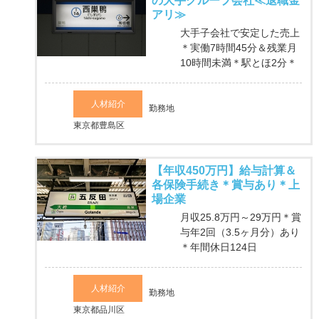
の大手グループ会社≪退職金
アリ≫
大手子会社で安定した売上
＊実働7時間45分＆残業月
10時間未満＊駅とほ2分＊
人材紹介
勤務地
東京都豊島区
【年収450万円】給与計算＆
各保険手続き＊賞与あり＊上
場企業
月収25.8万円～29万円＊賞
与年2回（3.5ヶ月分）あり
＊年間休日124日
人材紹介
勤務地
東京都品川区