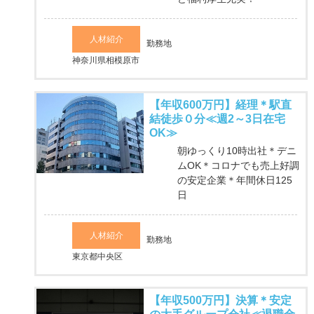
人材紹介
勤務地
神奈川県相模原市
【年収600万円】経理＊駅直
結徒歩０分≪週2～3日在宅
OK≫
朝ゆっくり10時出社＊デニ
ムOK＊コロナでも売上好調
の安定企業＊年間休日125
日
人材紹介
勤務地
東京都中央区
【年収500万円】決算＊安定