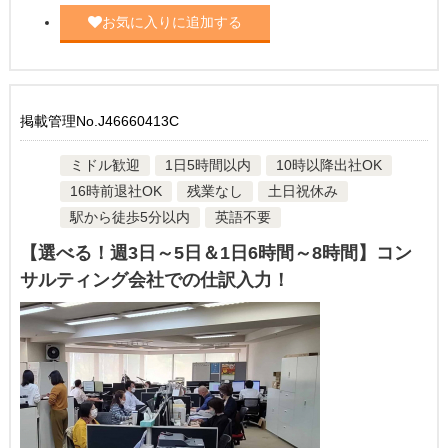
お気に入りに追加する
掲載管理No.J46660413C
ミドル歓迎
1日5時間以内
10時以降出社OK
16時前退社OK
残業なし
土日祝休み
駅から徒歩5分以内
英語不要
【選べる！週3日～5日＆1日6時間～8時間】コン
サルティング会社での仕訳入力！