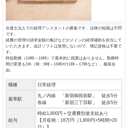
弁護士法人での経理アシスタントの募集です。法律の知識は不問
です。
経費の管理や請求金額の集計などがメインの経理補助を担当して
いただきます。会計ソフトは使用しないので、簿記資格は不要で
す。
時短勤務（10時～16時）で基本的に残業はありません。勤務時
間の変更もOK（例：9時～15時や11時～17時など）。服装自
由。
職種
日常経理
丸ノ内線 「新宿御苑前駅」 徒歩5分
最寄駅
各線 「新宿三丁目駅」 徒歩5分
時給1,800円＋交通費別途支給あり
給与
【月収例：18万円（1,800円×5時間×20
日）】